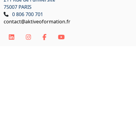
75007 PARIS
0 806 700 701
contact@aktiveoformation.fr
Conditions générales de ventes
Règlement intérieur
Mentions légales
Plan du site
Égalité professionnelle
Organisme agréé par la Préfecture de Police de Paris, 1 bis rue de
Lutèce 75004 Paris, par arrêté du 3 janvier 2023 - DTPP 2023-011
N° de déclaration d'activité 11 75 65 81 875 délivré le 26