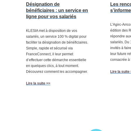
Désignation de
Les renco
bénéficiaires : un service en
s’informe
ligne pour vos salariés
L’Agirc-Arrc
édition des R
KLESIA met à disposition de vos
répondre aux
salariés, un service 100 % digital pour
salariés. Du 
faciliter la désignation de bénéficiaires.
invités à fair
Simple, rapide et sécurisé via
leur future re
FranceConnect, il leur permet
consacrée à l
d’effectuer cette démarche essentielle
en quelques clics, à tout moment.
Découvrez comment les accompagner.
Lire la suite
Lire la suite >>