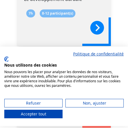
7h
8-12 participant(s)
Politique de confidentialité
Les bases et
Nous utilisons des cookies
perfectionnement en
Nous pouvons les placer pour analyser les données de nos visiteurs,
améliorer notre site Web, afficher un contenu personnalisé et vous faire
cuisine
vivre une expérience inoubliable. Pour plus d'informations sur les cookies
que nous utilisons, ouvrez les paramètres.
21h
2-12 participant(s)
Refuser
Non, ajuster
Accepter tout