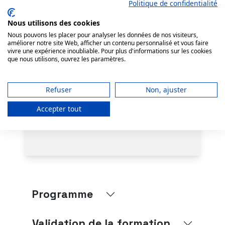
Maîtriser l’environnement de
Politique de confidentialité
travail en cuisine
Nous utilisons des cookies
professionnelle et savoir
Nous pouvons les placer pour analyser les données de nos visiteurs,
gérer le temps
améliorer notre site Web, afficher un contenu personnalisé et vous faire
vivre une expérience inoubliable. Pour plus d'informations sur les cookies
que nous utilisons, ouvrez les paramètres.
Taux d'acquisition : 99,81%
Refuser
Non, ajuster
Taux d'atteinte des objectifs de la
formation : 100%
Accepter tout
Programme
Validation de la formation