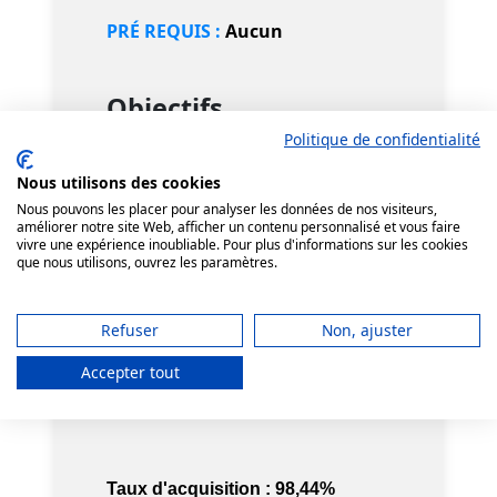
PRÉ REQUIS :
Aucun
Objectifs
Politique de confidentialité
A
L’ISSUE DE CETTE
Nous utilisons des cookies
FORMATION,
les participants
Nous pouvons les placer pour analyser les données de nos visiteurs,
seront capables de :
améliorer notre site Web, afficher un contenu personnalisé et vous faire
vivre une expérience inoubliable. Pour plus d'informations sur les cookies
Apprendre les gestes et
que nous utilisons, ouvrez les paramètres.
postures à adopter pour
accomplir en sécurité les
Refuser
Non, ajuster
manutentions manuelles.
Appliquer les principes
Accepter tout
d'économie d'effort
Taux d'acquisition : 98,44%