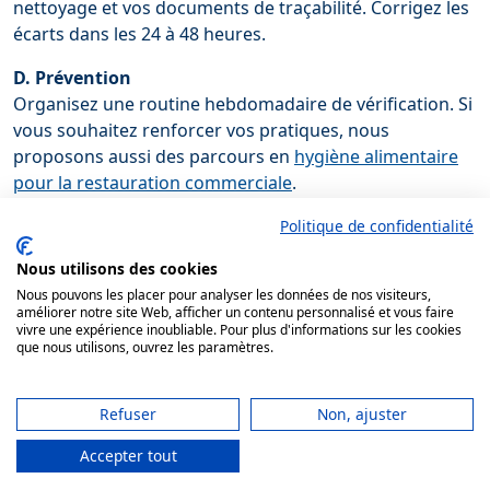
nettoyage et vos documents de traçabilité. Corrigez les
écarts dans les 24 à 48 heures.
D. Prévention
Organisez une routine hebdomadaire de vérification. Si
vous souhaitez renforcer vos pratiques, nous
proposons aussi des parcours en
hygiène alimentaire
pour la restauration commerciale
.
9. DUERP absent ou non mis à jour
Politique de confidentialité
A. Ce que le contrôleur regarde
Nous utilisons des cookies
La présence du document unique d’évaluation des
Nous pouvons les placer pour analyser les données de nos visiteurs,
améliorer notre site Web, afficher un contenu personnalisé et vous faire
risques professionnels et sa mise à jour.
vivre une expérience inoubliable. Pour plus d'informations sur les cookies
que nous utilisons, ouvrez les paramètres.
B. Le risque
L’absence de DUERP vous expose sur le volet social et
prévention des risques.
Refuser
Non, ajuster
Accepter tout
C. Correctif immédiat
Centralisez votre version existante ou engagez sa