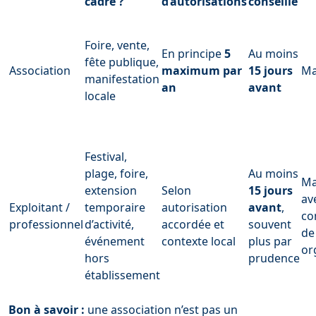
cadre ?
d’autorisations
conseillé
Foire, vente,
En principe
5
Au moins
fête publique,
Association
maximum par
15 jours
Ma
manifestation
an
avant
locale
Festival,
plage, foire,
Au moins
Ma
extension
Selon
15 jours
av
Exploitant /
temporaire
autorisation
avant
,
co
professionnel
d’activité,
accordée et
souvent
de
événement
contexte local
plus par
or
hors
prudence
établissement
Bon à savoir :
une association n’est pas un