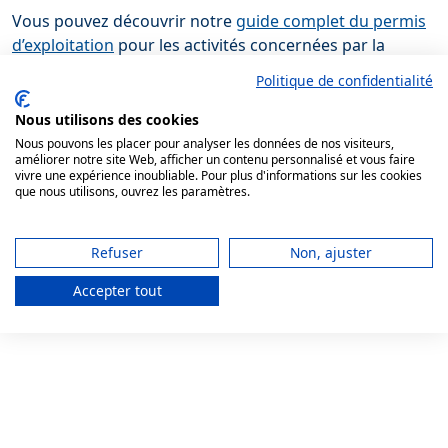
Vous pouvez découvrir notre
guide complet du permis
d’exploitation
pour les activités concernées par la
consommation sur place, ainsi que notre
pack permis
Politique de confidentialité
d’exploitation et hygiène alimentaire
si votre projet
combine boissons et offre food. Si vous avez un doute
Nous utilisons des cookies
sur votre situation, le plus sûr reste de
nous contacter
Nous pouvons les placer pour analyser les données de nos visiteurs,
améliorer notre site Web, afficher un contenu personnalisé et vous faire
et de vérifier en parallèle auprès de votre mairie ou de
vivre une expérience inoubliable. Pour plus d'informations sur les cookies
votre préfecture.
que nous utilisons, ouvrez les paramètres.
Refuser
Non, ajuster
Accepter tout