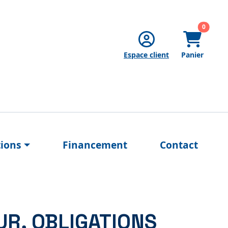
articles
0
Espace client
Panier
tions
Financement
Contact
UR, OBLIGATIONS