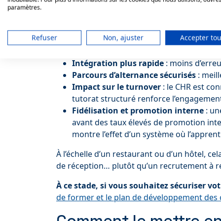
1er mois
: objectifs d’autonomie, bilan 
paramètres.
Pourquoi ça compte : 
Refuser
Non, ajuster
Accepter tou
Le permis de former n’est pas un “papier”. C
Intégration plus rapide
: moins d’erreu
Parcours d’alternance sécurisés
: meil
Impact sur le turnover
: le CHR est co
tutorat structuré renforce l’engagement 
Fidélisation et promotion interne
: un
avant des taux élevés de promotion inte
montre l’effet d’un système où l’apprent
À l’échelle d’un restaurant ou d’un hôtel, ce
de réception… plutôt qu’un recrutement à r
À ce stade, si vous souhaitez sécuriser vot
de former et le plan de développement de
Comment le mettre en 