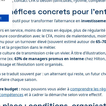
30 jours, contact CFA si besoin (difficultés, rythme, compéte
bénéfices concrets pour l’en
t
’est un outil pour transformer l’alternance en
investissem
rs en service, moins de stress en équipe, plus de régularité 
leure coordination avec le CFA, moins de malentendus, moin
nnu pour un turnover élevé (souvent estimé autour de
65–7
et la projection dans le métier.
e culture de transmission crée un vivier. À titre d’illustrat
rne (ex.
63% de managers promus en interne
chez Hilton,
issage et l’évolution sont organisés.
la se traduit souvent par : un alternant qui reste, un futur c
efaire chaque saison.
re budget :
nous pouvons vous aider à
comprendre les règ
s compétences
et à cadrer la démarche selon votre effectif.
place : conditions, organisa