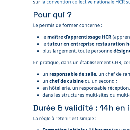
sur
la convention collective nationale HCR s
Pour qui ?
Le permis de former concerne :
le
maître d’apprentissage HCR
(apprent
le
tuteur en entreprise restauration h
plus largement, toute personne
désign
En pratique, dans un établissement CHR, cel
un
responsable de salle
, un chef de ra
un
chef de cuisine
ou un second ;
en hôtellerie, un responsable réceptio
dans les structures multi-sites ou multi-
Durée & validité : 14h en 
La règle à retenir est simple :