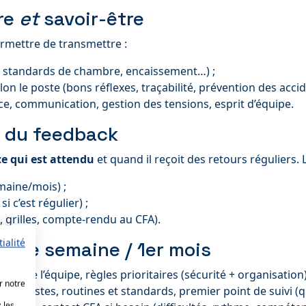
ire
et
savoir-être
rmettre de transmettre :
i, standards de chambre, encaissement…) ;
on le poste (bons réflexes, traçabilité, prévention des accid
ice, communication, gestion des tensions, esprit d’équipe.
r du feedback
ce qui est attendu
et quand il reçoit des retours réguliers. 
maine/mois) ;
i c’est régulier) ;
, grilles, compte-rendu au CFA).
ialité
/ 1ère semaine / 1er mois
tation de l’équipe, règles prioritaires (sécurité + organisati
r notre
des postes, routines et standards, premier point de suivi (
 les