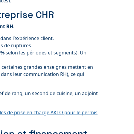
nces).
treprise CHR
ent RH
.
dans l’expérience client.
s de ruptures.
0%
selon les périodes et segments). Un
ion, certaines grandes enseignes mettent en
 dans leur communication RH), ce qui
hef de rang, un second de cuisine, un adjoint
les de prise en charge AKTO pour le permis
tion et financement