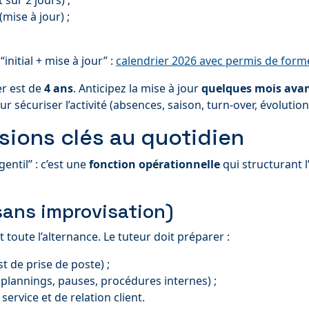
sur 2 jours) ;
(mise à jour) ;
initial + mise à jour” :
calendrier 2026 avec permis de forme
er est de
4 ans
. Anticipez la mise à jour
quelques mois avan
r sécuriser l’activité (absences, saison, turn-over, évolution
ssions clés au quotidien
entil” : c’est une
fonction opérationnelle
qui structurant l
(sans improvisation)
oute l’alternance. Le tuteur doit préparer :
st de prise de poste) ;
 plannings, pauses, procédures internes) ;
service et de relation client.