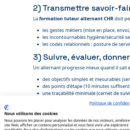
2) Transmettre savoir-fa
La
formation tuteur alternant CHR
doit pe
les gestes métiers (mise en place, envo
les incontournables hygiène/sécurité sel
les codes relationnels : posture de serv
3) Suivre, évaluer, donne
Un alternant progresse mieux quand il sait
des objectifs simples et mesurables (se
des points d’étape (10 minutes suffisent s
une traçabilité minimale (carnet de suivi
Politique de confident
Mini-checklist : 1er jour 
Nous utilisons des cookies
1er jour
: accueil formel, visite, présen
Nous pouvons les placer pour analyser les données de nos visiteurs, améliore
1ère semaine
: découverte progressive 
site Web, afficher un contenu personnalisé et vous faire vivre une expérience
inoubliable. Pour plus d'informations sur les cookies que nous utilisons, ouvrez