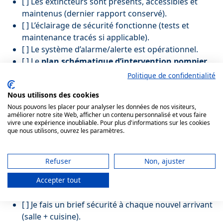
[ ] Les extincteurs sont présents, accessibles et
maintenus (dernier rapport conservé).
[ ] L’éclairage de sécurité fonctionne (tests et
maintenance tracés si applicable).
[ ] Le système d’alarme/alerte est opérationnel.
[ ] Le
plan schématique d’intervention pompier
est affiché à l’entrée (obligatoire depuis le
Politique de confidentialité
01/01/2026
).
Nous utilisons des cookies
[ ] Les coupures gaz/électricité sont repérées et
Nous pouvons les placer pour analyser les données de nos visiteurs,
accessibles.
améliorer notre site Web, afficher un contenu personnalisé et vous faire
[ ] Je dispose du dernier rapport de
vérification
vivre une expérience inoubliable. Pour plus d'informations sur les cookies
que nous utilisons, ouvrez les paramètres.
triennale gaz ERP
(ou plus récent) et il est classé
au registre.
[ ] Mes travaux gaz (si concernés) intègrent une
Refuser
Non, ajuster
vérification spécifique à partir du
01/07/2026
.
Accepter tout
[ ] Le
registre de sécurité ERP
est à jour (contrôles,
exercices, observations, actions correctives).
[ ] Je fais un brief sécurité à chaque nouvel arrivant
(salle + cuisine).