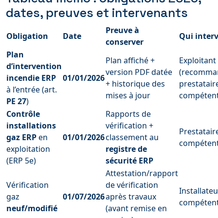
dates, preuves et intervenants
Preuve à
Obligation
Date
Qui inter
conserver
Plan
Plan affiché +
Exploitant
d’intervention
version PDF datée
(recomman
incendie ERP
01/01/2026
+ historique des
prestatair
à l’entrée (art.
mises à jour
compétent
PE 27
)
Contrôle
Rapports de
installations
vérification +
Prestatai
gaz ERP
en
01/01/2026
classement au
compéten
exploitation
registre de
(ERP 5e)
sécurité ERP
Attestation/rapport
Vérification
de vérification
Installate
gaz
01/07/2026
après travaux
compéten
neuf/modifié
(avant remise en