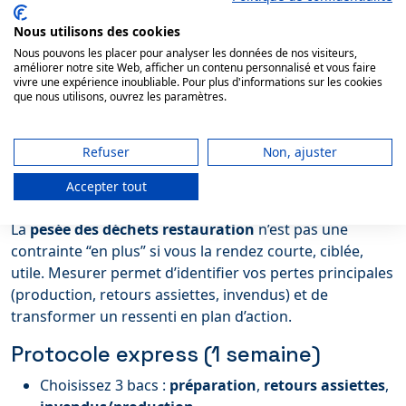
mesurable, cohérent.
Nous utilisons des cookies
Mettre votre établissement en conformité et structurer
Nous pouvons les placer pour analyser les données de nos visiteurs,
une démarche anti-gaspi : découvrir la
Formation
améliorer notre site Web, afficher un contenu personnalisé et vous faire
Développement Durable
(accès via nos ressources et
vivre une expérience inoubliable. Pour plus d'informations sur les cookies
que nous utilisons, ouvrez les paramètres.
parcours).
Pesée des déchets en restauration
Refuser
Non, ajuster
: le levier simple qui fait bouger
Accepter tout
toute l’équipe
La
pesée des déchets restauration
n’est pas une
contrainte “en plus” si vous la rendez courte, ciblée,
utile. Mesurer permet d’identifier vos pertes principales
(production, retours assiettes, invendus) et de
transformer un ressenti en plan d’action.
Protocole express (1 semaine)
Choisissez 3 bacs :
préparation
,
retours assiettes
,