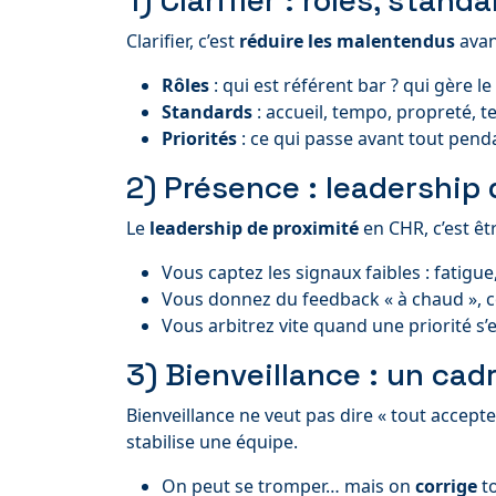
1) Clarifier : rôles, stand
Clarifier, c’est
réduire les malentendus
avant
Rôles
: qui est référent bar ? qui gère le 
Standards
: accueil, tempo, propreté, te
Priorités
: ce qui passe avant tout pendan
2) Présence : leadership
Le
leadership de proximité
en CHR, c’est êtr
Vous captez les signaux faibles : fatigu
Vous donnez du feedback « à chaud », co
Vous arbitrez vite quand une priorité s’e
3) Bienveillance : un ca
Bienveillance ne veut pas dire « tout accepter
stabilise une équipe.
On peut se tromper… mais on
corrige
to