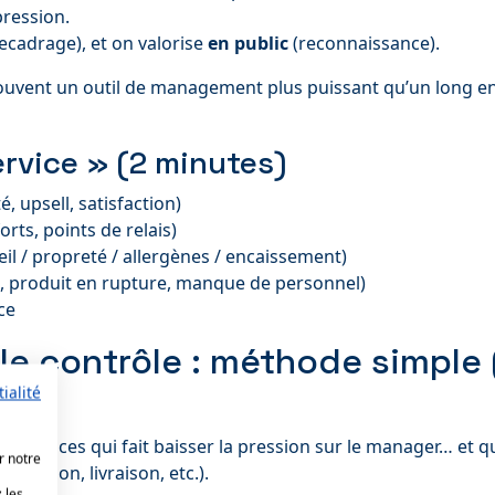
ression.
ecadrage), et on valorise
en public
(reconnaissance).
ouvent un outil de management plus puissant qu’un long entre
ervice » (2 minutes)
, upsell, satisfaction)
rts, points de relais)
il / propreté / allergènes / encaissement)
e, produit en rupture, manque de personnel)
ce
le contrôle : méthode simple 
ialité
étences qui fait baisser la pression sur le manager… et qu
r notre
réception, livraison, etc.).
 les