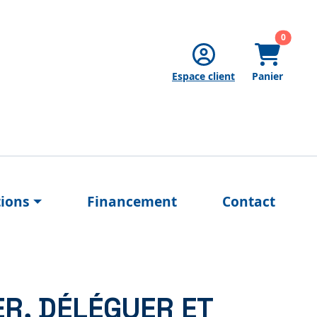
articles
0
Espace client
Panier
tions
Financement
Contact
R, DÉLÉGUER ET