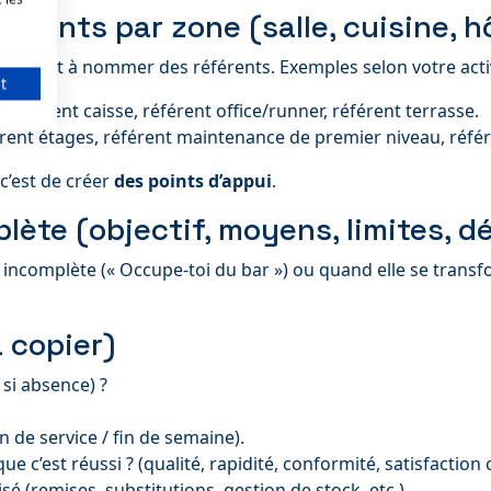
éférents par zone (salle, cuisine, h
ément à nommer des référents. Exemples selon votre activ
t
, référent caisse, référent office/runner, référent terrasse.
érent étages, référent maintenance de premier niveau, référe
 c’est de créer
des points d’appui
.
lète (objectif, moyens, limites, dé
t incomplète (« Occupe-toi du bar ») ou quand elle se tra
 copier)
s si absence) ?
in de service / fin de semaine).
e c’est réussi ? (qualité, rapidité, conformité, satisfaction c
isé (remises, substitutions, gestion de stock, etc.).