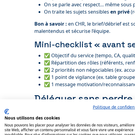
On se parle avec respect… même sous p
On traite les sujets sensibles
en privé
(r
Bon à savoir :
en CHR, le brief/débrief est s
malentendus et sécurise l’équipe.
Mini-checklist « avant s
✅ Objectif du service (tempo, CA, qualité
✅ Répartition des rôles (référents, renfo
✅ 2 priorités non négociables (ex. accue
✅ 1 point de vigilance (ex. table group
✅ 1 message motivation/reconnaissan
Déléguer sans perdre 
management)
Politique de confident
Nous utilisons des cookies
La délégation management est l’une des comp
Nous pouvons les placer pour analyser les données de nos visiteurs, améliore
absorbé ailleurs (litige client, encaissement, 
site Web, afficher un contenu personnalisé et vous faire vivre une expérience
inoubliable. Pour plus d'informations sur les cookies que nous utilisons, ouvrez