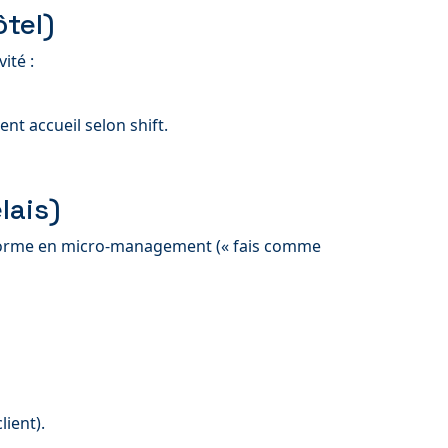
ôtel)
ité :
nt accueil selon shift.
lais)
nsforme en micro-management (« fais comme
lient).