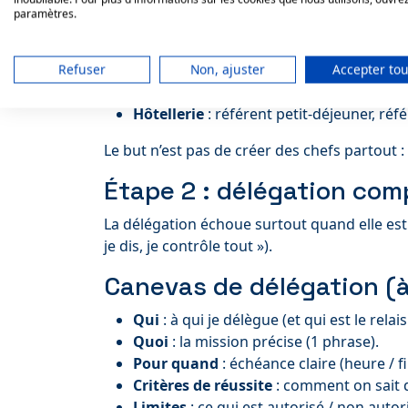
Étape 1 : identifier des r
paramètres.
En gestion d’équipe CHR, vous gagnez énorm
Refuser
Non, ajuster
Accepter tou
Restaurant
: référent bar, référent pass
Hôtellerie
: référent petit-déjeuner, réf
Le but n’est pas de créer des chefs partout :
Étape 2 : délégation comp
La délégation échoue surtout quand elle es
je dis, je contrôle tout »).
Canevas de délégation (à
Qui
: à qui je délègue (et qui est le relai
Quoi
: la mission précise (1 phrase).
Pour quand
: échéance claire (heure / f
Critères de réussite
: comment on sait qu
Limites
: ce qui est autorisé / non autor