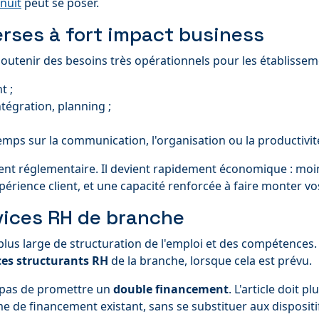
 nuit
peut se poser.
erses à fort impact business
soutenir des besoins très opérationnels pour les établissem
t ;
tégration, planning ;
ps sur la communication, l'organisation ou la productivit
ement réglementaire. Il devient rapidement économique : moi
xpérience client, et une capacité renforcée à faire monter 
rvices RH de branche
lus large de structuration de l'emploi et des compétences. E
ces structurants RH
de la branche, lorsque cela est prévu.
git pas de promettre un
double financement
. L'article doit p
e de financement existant, sans se substituer aux dispositif