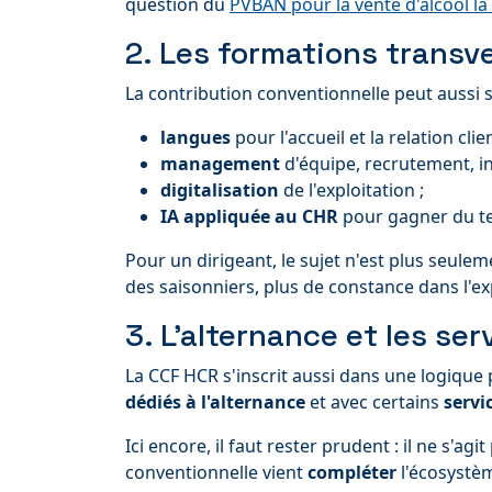
question du
PVBAN pour la vente d'alcool la
2. Les formations transv
La contribution conventionnelle peut aussi 
langues
pour l'accueil et la relation clien
management
d'équipe, recrutement, in
digitalisation
de l'exploitation ;
IA appliquée au CHR
pour gagner du tem
Pour un dirigeant, le sujet n'est plus seul
des saisonniers, plus de constance dans l'e
3. L'alternance et les se
La CCF HCR s'inscrit aussi dans une logique p
dédiés à l'alternance
et avec certains
servi
Ici encore, il faut rester prudent : il ne s'a
conventionnelle vient
compléter
l'écosystèm