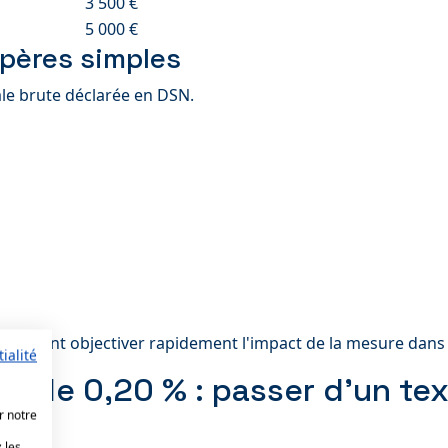
3 500 €
5 000 €
epères simples
ale brute déclarée en DSN.
i veulent objectiver rapidement l'impact de la mesure dans 
ialité
nt le 0,20 % : passer d'un te
r notre
 les