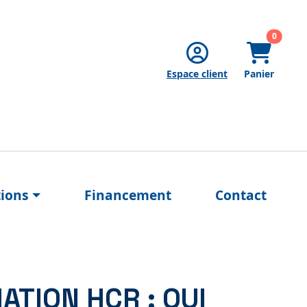
articles
0
Espace client
Panier
tions
Financement
Contact
TION HCR : QUI