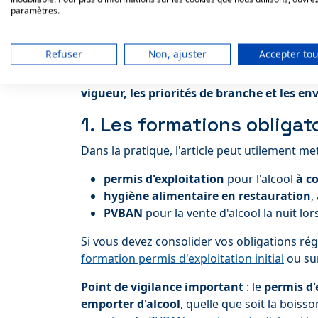
paramètres.
Le bon réflexe n'est pas de considérer la 
moyens de financement de la formation d
que chaque action sera financée automati
Refuser
Non, ajuster
Accepter tou
La bonne formulation est donc la suivante :
vigueur, les priorités de branche et les e
1. Les formations obliga
Dans la pratique, l'article peut utilement m
permis d'exploitation
pour l'alcool
à c
hygiène alimentaire en restauration
,
PVBAN
pour la vente d'alcool la nuit lor
Si vous devez consolider vos obligations ré
formation permis d'exploitation initial
ou su
Point de vigilance important
: le
permis d'
emporter d'alcool
, quelle que soit la boiss