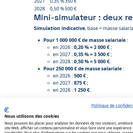
2027
0,35 %
350 €
2028
0,50 %
500 €
Mini-simulateur : deux r
Simulation indicative
, base = masse salari
Pour 1 000 000 € de masse salariale
:
en 2026 :
0,20 % = 2 000 €
;
en 2027 :
0,35 % = 3 500 €
;
en 2028 :
0,50 % = 5 000 €
.
Pour 250 000 € de masse salariale
:
en 2026 :
500 €
;
en 2027 :
875 €
;
en 2028 :
1 250 €
.
Ce bloc est utile pour les
TPE et PME CHR
qu
Politique de confident
Ce que finance vraime
Nous utilisons des cookies
Nous pouvons les placer pour analyser les données de nos visiteurs, améliore
choix concrets
site Web, afficher un contenu personnalisé et vous faire vivre une expérience
inoubliable. Pour plus d'informations sur les cookies que nous utilisons, ouvrez