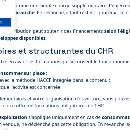
CCF HCR comme une simple charge supplémentaire. L'enjeu es
ans la branche
. En revanche, il faut rester rigoureux : ce 
quement.
t
 la contribution peut soutenir des financements
selon l'éli
nveloppes disponibles
.
toires et structurantes du CHR
ettre en avant les formations qui sécurisent le fonctionneme
onsommer sur place
;
 avec la méthode HACCP intégrée dans le contenu ;
sque l'activité est concernée.
glementaires et votre organisation d'ouverture, vous pouv
r notre
offre de formations obligatoires en CHR
.
exploitation
s'applique uniquement en cas de
consommati
on vendue, ne déclenche pas cette obligation. En revanche, se