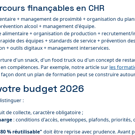
rcours finançables en CHR
mentaire + management de proximité + organisation du plan
 prévention alcool + management d'équipe.
e alimentaire + organisation de production + recrutement/i
 rapide des équipes + standards de service + prévention des
ion + outils digitaux + management interservices.
ture d'un snack, d'un food truck ou d'un concept de restaur
 en compétences. Par exemple, notre article sur
les formati
la façon dont un plan de formation peut se construire autour
r votre budget 2026
istinguer :
uit de collecte, caractère obligatoire ;
charge
: conditions d'accès, enveloppes, plafonds, priorités, 
80 % réutilisable"
doit être reprise avec prudence. Avant p